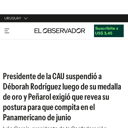
URUGUAY
Suscribite x
URUGUAY
US$ 3,45
ARGENTINA
ESPAÑA
ESTADOS UNIDOS
Presidente de la CAU suspendió a
Déborah Rodríguez luego de su medalla
de oro y Peñarol exigió que revea su
postura para que compita en el
Panamericano de junio