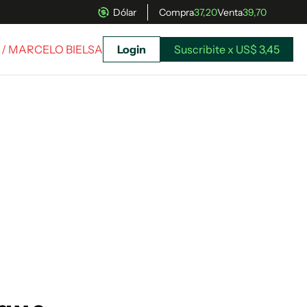
Dólar
Compra
37,20
Venta
39,70
/ MARCELO BIELSA
Login
Suscribite x US$ 3,45
uscríbete ahora a El Observador y elegí hasta
donde llegar.
Suscribite x US$ 3,45