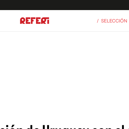
/
SELECCIÓN
Olímpicos
S
tbol
g
ortivo