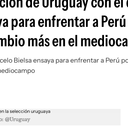
cción de Uruguay con el
Si
a para enfrentar a Perú
cambio más en el medio
elo Bielsa ensaya para enfrentar a Perú p
 mediocampo
o: @Uruguay