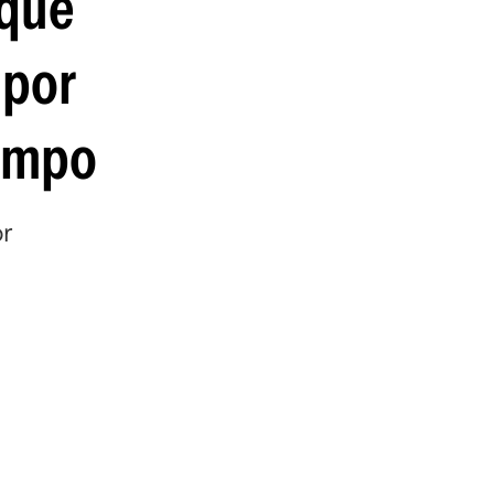
 que
guenos en:
 por
campo
or