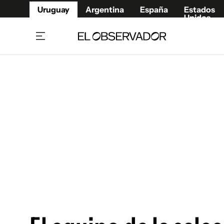
Uruguay
Argentina
España
Estados
Unidos
Home
Juegos 
Referí
Rugby
Fútbol
Básque
Mundial 2026
Tenis
Resultados Deportivos
Runnin
Fútbol internacional
Polidep
Copa Libertadores
Motor