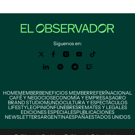
Siguenos en:
HOME
MEMBER
BENEFICIOS MEMBER
REFERÍ
NACIONAL
CAFÉ Y NEGOCIOS
ECONOMÍA Y EMPRESAS
AGRO
BRAND STUDIO
MUNDO
CULTURA Y ESPECTÁCULOS
LIFESTYLE
OPINIÓN
FÚNEBRES
REMATES Y LEGALES
EDICIONES ESPECIALES
PUBLICACIONES
NEWSLETTERS
ARGENTINA
ESPAÑA
ESTADOS UNIDOS