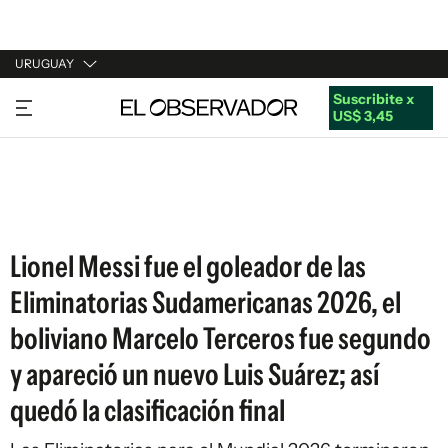
URUGUAY
Suscribite x
URUGUAY
US$ 3,45
ARGENTINA
ESPAÑA
ESTADOS UNIDOS
Lionel Messi fue el goleador de las
Eliminatorias Sudamericanas 2026, el
boliviano Marcelo Terceros fue segundo
y apareció un nuevo Luis Suárez; así
quedó la clasificación final