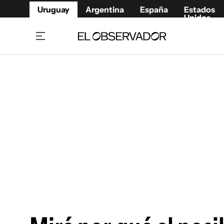
Uruguay
Argentina
España
Estados
Unidos
Home
Juegos 
Referí
Rugby
Fútbol
Básque
Mundial 2026
Tenis
Resultados Deportivos
Runnin
Fútbol internacional
Polidep
Copa Libertadores
Motor