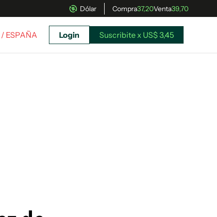
Dólar
Compra
37,20
Venta
39,70
/ ESPAÑA
Login
Suscribite x US$ 3,45
uscríbete ahora a El Observador y elegí hasta
donde llegar.
Suscribite x US$ 3,45