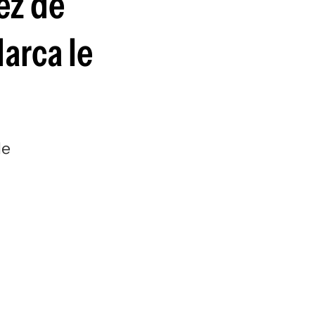
ez de
guenos en:
Marca le
de