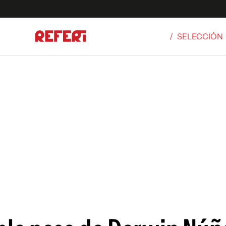
/
SELECCIÓN
Olímpicos
S
tbol
g
ortivo