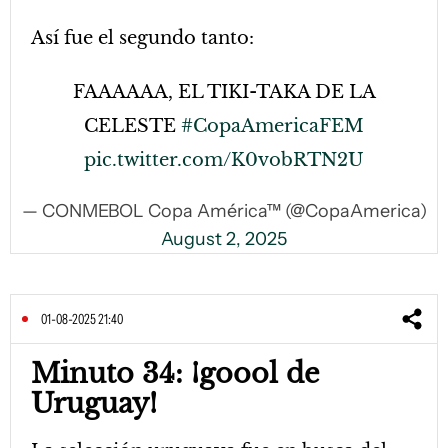
Así fue el segundo tanto:
FAAAAAA, EL TIKI-TAKA DE LA
CELESTE
#CopaAmericaFEM
pic.twitter.com/K0vobRTN2U
— CONMEBOL Copa América™ (@CopaAmerica)
August 2, 2025
01-08-2025 21:40
Minuto 34: ¡goool de
Uruguay!