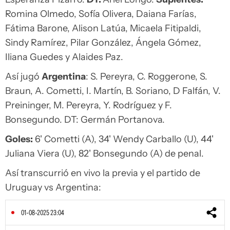
Romina Olmedo, Sofía Olivera, Daiana Farías,
Fátima Barone, Alison Latúa, Micaela Fitipaldi,
Sindy Ramírez, Pilar González, Ángela Gómez,
Iliana Guedes y Alaides Paz.
Así jugó
Argentina
: S. Pereyra, C. Roggerone, S.
Braun, A. Cometti, I. Martín, B. Soriano, D Falfán, V.
Preininger, M. Pereyra, Y. Rodríguez y F.
Bonsegundo. DT: Germán Portanova.
Goles:
6' Cometti (A), 34' Wendy Carballo (U), 44'
Juliana Viera (U), 82' Bonsegundo (A) de penal.
Así transcurrió en vivo la previa y el partido de
Uruguay vs Argentina:
01-08-2025 23:04