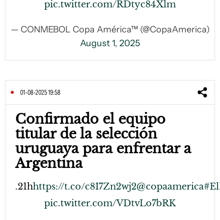
pic.twitter.com/RDtyc84Xlm
— CONMEBOL Copa América™ (@CopaAmerica)
August 1, 2025
01-08-2025 19:58
Confirmado el equipo
titular de la selección
uruguaya para enfrentar a
Argentina
.21h
https://t.co/c8I7Zn2wj2
@copaamerica
#E
pic.twitter.com/VDtvLo7bRK