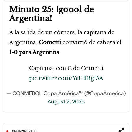
Minuto 25: ¡goool de
Argentina!
A la salida de un córners, la capitana de
Argentina,
Cometti
convirtió de cabeza el
1-0 para Argentina
.
Capitana, con C de Cometti
pic.twitter.com/YeUflRgf5A
— CONMEBOL Copa América™ (@CopaAmerica)
August 2, 2025
01-08-2025 21:00