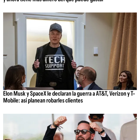
Elon Musk y SpaceX le declaran la guerra a AT&T, Verizon y T-
Mobile: así planean robarles clientes