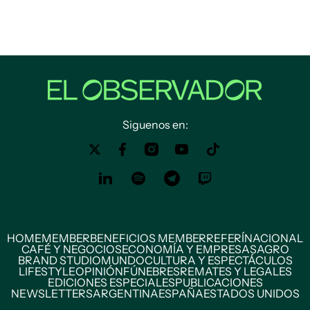
Siguenos en:
HOME
MEMBER
BENEFICIOS MEMBER
REFERÍ
NACIONAL
CAFÉ Y NEGOCIOS
ECONOMÍA Y EMPRESAS
AGRO
BRAND STUDIO
MUNDO
CULTURA Y ESPECTÁCULOS
LIFESTYLE
OPINIÓN
FÚNEBRES
REMATES Y LEGALES
EDICIONES ESPECIALES
PUBLICACIONES
NEWSLETTERS
ARGENTINA
ESPAÑA
ESTADOS UNIDOS