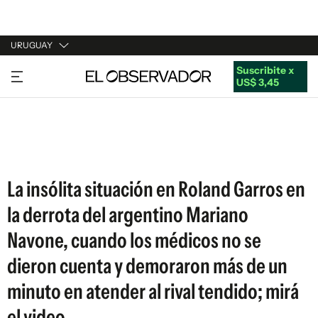
URUGUAY
Suscribite x
URUGUAY
US$ 3,45
ARGENTINA
ESPAÑA
ESTADOS UNIDOS
La insólita situación en Roland Garros en
la derrota del argentino Mariano
Navone, cuando los médicos no se
dieron cuenta y demoraron más de un
minuto en atender al rival tendido; mirá
el video