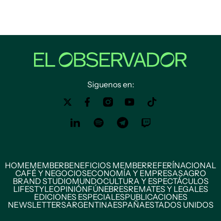
Siguenos en:
HOME
MEMBER
BENEFICIOS MEMBER
REFERÍ
NACIONAL
CAFÉ Y NEGOCIOS
ECONOMÍA Y EMPRESAS
AGRO
BRAND STUDIO
MUNDO
CULTURA Y ESPECTÁCULOS
LIFESTYLE
OPINIÓN
FÚNEBRES
REMATES Y LEGALES
EDICIONES ESPECIALES
PUBLICACIONES
NEWSLETTERS
ARGENTINA
ESPAÑA
ESTADOS UNIDOS