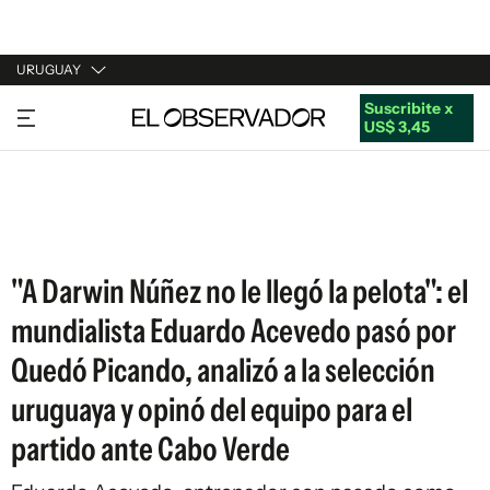
URUGUAY
Suscribite x
URUGUAY
US$ 3,45
ARGENTINA
ESPAÑA
ESTADOS UNIDOS
"A Darwin Núñez no le llegó la pelota": el
mundialista Eduardo Acevedo pasó por
Quedó Picando, analizó a la selección
uruguaya y opinó del equipo para el
partido ante Cabo Verde