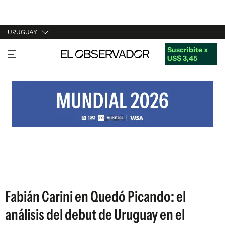
URUGUAY
Suscribite x
URUGUAY
US$ 3,45
ARGENTINA
ESPAÑA
ESTADOS UNIDOS
Fabián Carini en Quedó Picando: el
análisis del debut de Uruguay en el