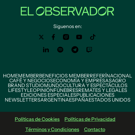
Siguenos en:
HOME
MEMBER
BENEFICIOS MEMBER
REFERÍ
NACIONAL
CAFÉ Y NEGOCIOS
ECONOMÍA Y EMPRESAS
AGRO
BRAND STUDIO
MUNDO
CULTURA Y ESPECTÁCULOS
LIFESTYLE
OPINIÓN
FÚNEBRES
REMATES Y LEGALES
EDICIONES ESPECIALES
PUBLICACIONES
NEWSLETTERS
ARGENTINA
ESPAÑA
ESTADOS UNIDOS
Políticas de Cookies
Políticas de Privacidad
Términos y Condiciones
Contacto