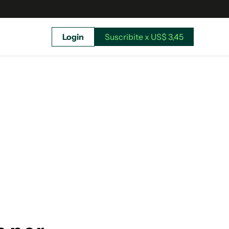
Login
Suscribite x US$ 3,45
uscríbete ahora a El Observador y elegí hasta
donde llegar.
Suscribite x US$ 3,45