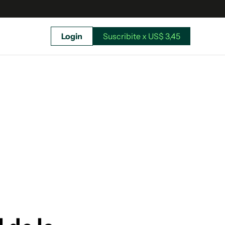
Login
Suscribite x US$ 3,45
uscríbete ahora a El Observador y elegí hasta
donde llegar.
Suscribite x US$ 3,45