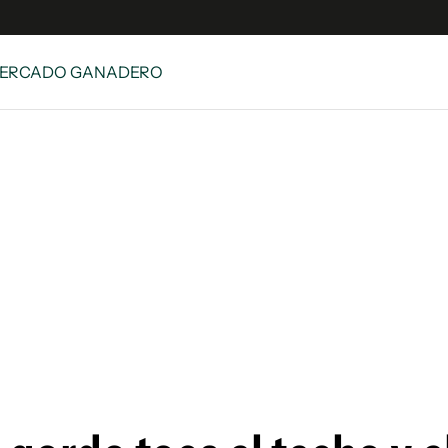
MERCADO GANADERO
e
S
n
es
Siguenos en:
 y Legales
es especiales
ciones
ters
ina
 Unidos