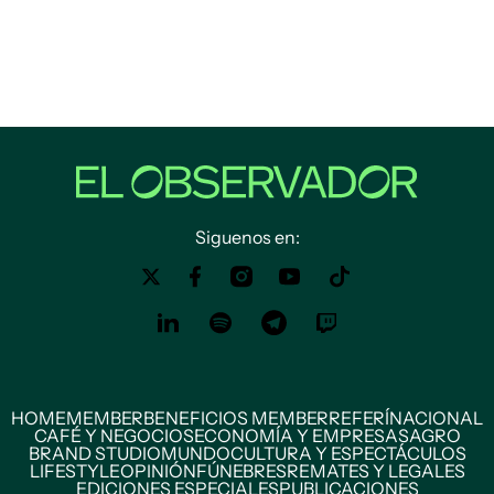
Siguenos en:
HOME
MEMBER
BENEFICIOS MEMBER
REFERÍ
NACIONAL
CAFÉ Y NEGOCIOS
ECONOMÍA Y EMPRESAS
AGRO
BRAND STUDIO
MUNDO
CULTURA Y ESPECTÁCULOS
LIFESTYLE
OPINIÓN
FÚNEBRES
REMATES Y LEGALES
EDICIONES ESPECIALES
PUBLICACIONES