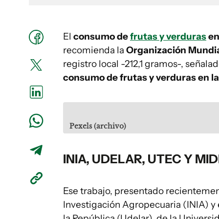
El
consumo de
frutas y verduras
en
recomienda la
Organización Mundia
registro local -212,1 gramos-, señala
consumo de frutas y verduras en l
Pexels (archivo)
INIA, UDELAR, UTEC Y MI
Ese trabajo, presentado recientement
Investigación Agropecuaria (INIA) y
la República (Udelar), de la Univers