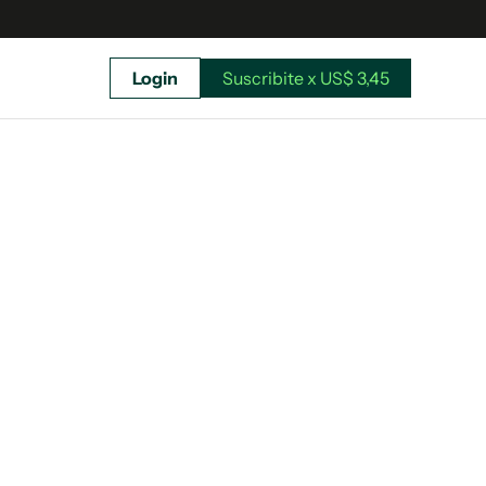
Login
Suscribite x US$ 3,45
uscríbete ahora a El Observador y elegí hasta
donde llegar.
Suscribite x US$ 3,45