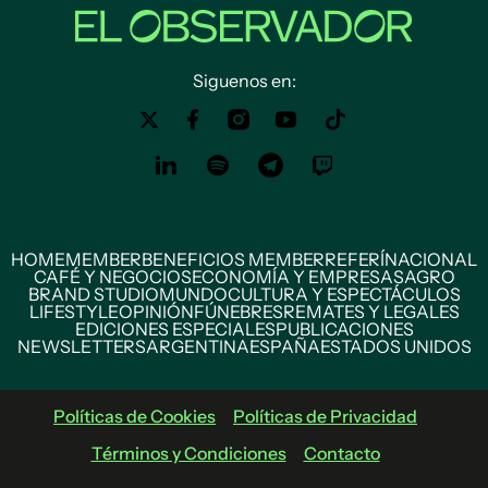
Siguenos en:
HOME
MEMBER
BENEFICIOS MEMBER
REFERÍ
NACIONAL
CAFÉ Y NEGOCIOS
ECONOMÍA Y EMPRESAS
AGRO
BRAND STUDIO
MUNDO
CULTURA Y ESPECTÁCULOS
LIFESTYLE
OPINIÓN
FÚNEBRES
REMATES Y LEGALES
EDICIONES ESPECIALES
PUBLICACIONES
NEWSLETTERS
ARGENTINA
ESPAÑA
ESTADOS UNIDOS
Políticas de Cookies
Políticas de Privacidad
Términos y Condiciones
Contacto