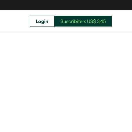
Login
Suscribite x US$ 3,45
uscríbete ahora a El Observador y elegí hasta
donde llegar.
Suscribite x US$ 3,45