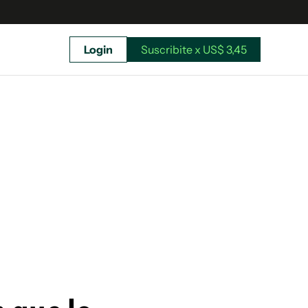
Login
Suscribite x US$ 3,45
uscríbete ahora a El Observador y elegí hasta
donde llegar.
Suscribite x US$ 3,45