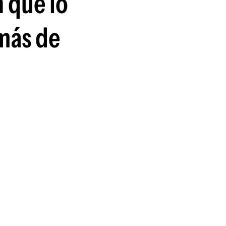
n que lo
 más de