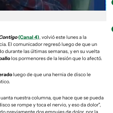
Contigo
(Canal 4)
, volvió este lunes a la
cia. El comunicador regresó luego de que un
o durante las últimas semanas, y en su vuelta
ballo
los pormenores de la lesión que lo afectó.
erado
luego de que una hernia de disco le
tico.
aguanta nuestra columna, que hace que se pueda
isco se rompe y toca el nervio, y eso da dolor",
nido previamente dos empujes de dolor, por la