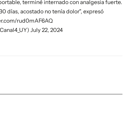
portable, terminé internado con analgesia fuerte.
0 días, acostado no tenía dolor'', expresó
tter.com/rud0mAF6AQ
@Canal4_UY)
July 22, 2024