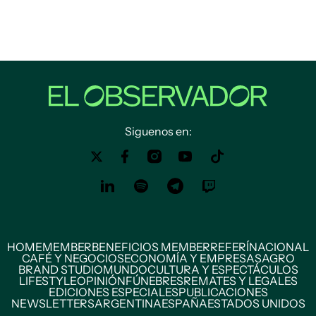
Siguenos en:
HOME
MEMBER
BENEFICIOS MEMBER
REFERÍ
NACIONAL
CAFÉ Y NEGOCIOS
ECONOMÍA Y EMPRESAS
AGRO
BRAND STUDIO
MUNDO
CULTURA Y ESPECTÁCULOS
LIFESTYLE
OPINIÓN
FÚNEBRES
REMATES Y LEGALES
EDICIONES ESPECIALES
PUBLICACIONES
NEWSLETTERS
ARGENTINA
ESPAÑA
ESTADOS UNIDOS