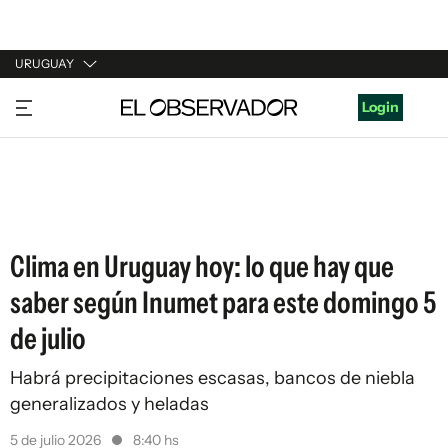
URUGUAY
URUGUAY
Login
ARGENTINA
ESPAÑA
ESTADOS UNIDOS
Clima en Uruguay hoy: lo que hay que
saber según Inumet para este domingo 5
de julio
Habrá precipitaciones escasas, bancos de niebla
generalizados y heladas
5 de julio 2026
8:40 hs