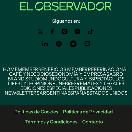
Siguenos en:
HOME
MEMBER
BENEFICIOS MEMBER
REFERÍ
NACIONAL
CAFÉ Y NEGOCIOS
ECONOMÍA Y EMPRESAS
AGRO
BRAND STUDIO
MUNDO
CULTURA Y ESPECTÁCULOS
LIFESTYLE
OPINIÓN
FÚNEBRES
REMATES Y LEGALES
EDICIONES ESPECIALES
PUBLICACIONES
NEWSLETTERS
ARGENTINA
ESPAÑA
ESTADOS UNIDOS
Políticas de Cookies
Políticas de Privacidad
Términos y Condiciones
Contacto