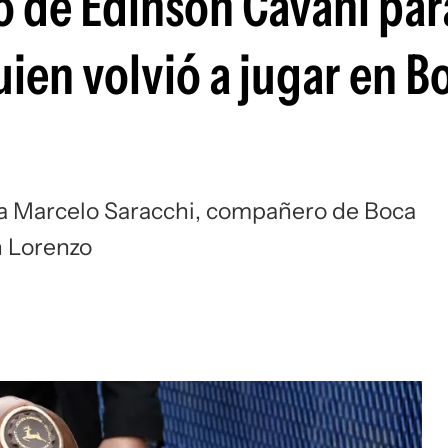
o de Edinson Cavani par
Si
ien volvió a jugar en B
s a Marcelo Saracchi, compañero de Boca
n Lorenzo