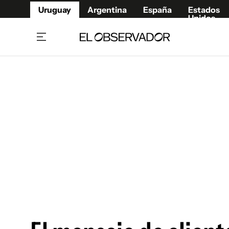
Uruguay
Argentina
España
Estados
Unidos
Home
Juegos 
Referí
Rugby
Fútbol
Básque
Mundial 2026
Tenis
Resultados Deportivos
Runnin
Fútbol internacional
Polidep
Copa Libertadores
Motor