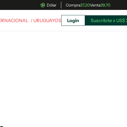
Dólar
Compra
37,20
Venta
39,70
TERNACIONAL
/ URUGUAYOS
Login
Suscribite x US$ 
uscríbete ahora a El Observador y elegí hasta
donde llegar.
Suscribite x US$ 3,45