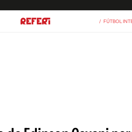
/
FÚTBOL IN
Olímpicos
S
tbol
g
ortivo