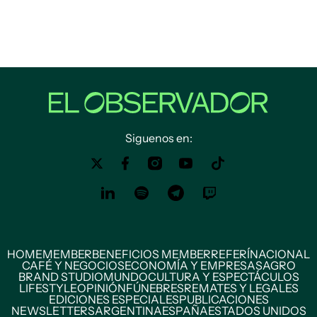
Siguenos en:
HOME
MEMBER
BENEFICIOS MEMBER
REFERÍ
NACIONAL
CAFÉ Y NEGOCIOS
ECONOMÍA Y EMPRESAS
AGRO
BRAND STUDIO
MUNDO
CULTURA Y ESPECTÁCULOS
LIFESTYLE
OPINIÓN
FÚNEBRES
REMATES Y LEGALES
EDICIONES ESPECIALES
PUBLICACIONES
NEWSLETTERS
ARGENTINA
ESPAÑA
ESTADOS UNIDOS