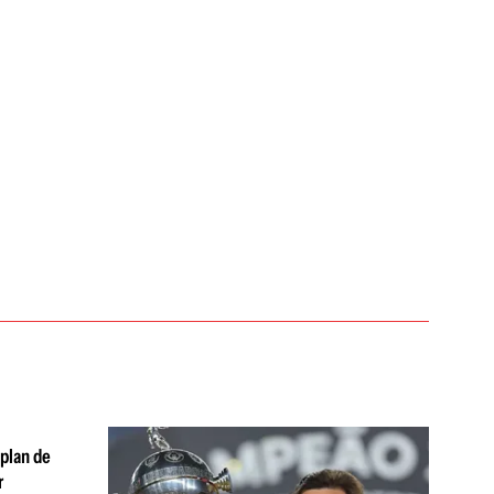
 plan de
r