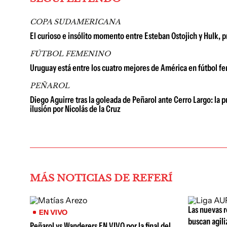
COPA SUDAMERICANA
El curioso e insólito momento entre Esteban Ostojich y Hulk, 
FÚTBOL FEMENINO
Uruguay está entre los cuatro mejores de América en fútbol fe
PEÑAROL
Diego Aguirre tras la goleada de Peñarol ante Cerro Largo: la p
ilusión por Nicolás de la Cruz
MÁS NOTICIAS DE REFERÍ
Las nuevas r
EN VIVO
buscan agili
Peñarol vs Wanderers EN VIVO por la final del