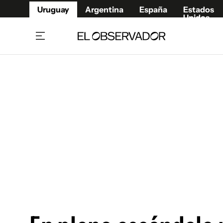
Uruguay
Argentina
España
Estados
Unidos
Home
Juegos 
Referí
Rugby
Fútbol
Básque
Mundial 2026
Tenis
Resultados Deportivos
Runnin
Fútbol internacional
Polidep
Copa Libertadores
Motor