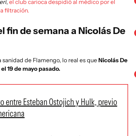
erí
,
el club carioca despidió al médico por el
 filtración.
el fin de semana a Nicolás De
la sanidad de Flamengo, lo real es que
Nicolás De
a el 19 de mayo pasado.
o entre Esteban Ostojich y Hulk, previo
mericana