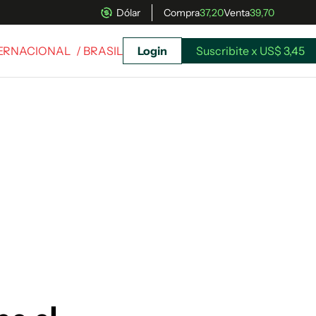
Dólar
Compra
37,20
Venta
39,70
TERNACIONAL
/ BRASIL
Login
Suscribite x US$ 3,45
uscríbete ahora a El Observador y elegí hasta
donde llegar.
Suscribite x US$ 3,45