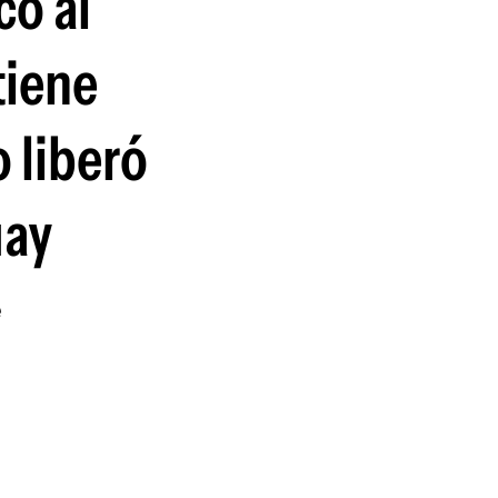
co al
guenos en:
tiene
 liberó
uay
e