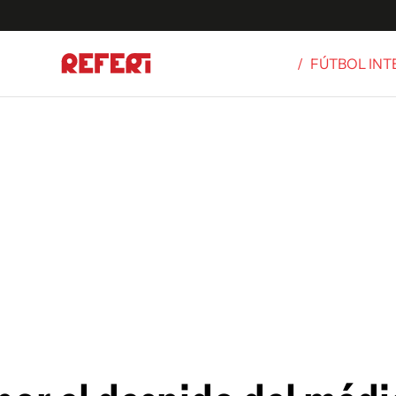
/
FÚTBOL IN
Olímpicos
S
tbol
g
ortivo