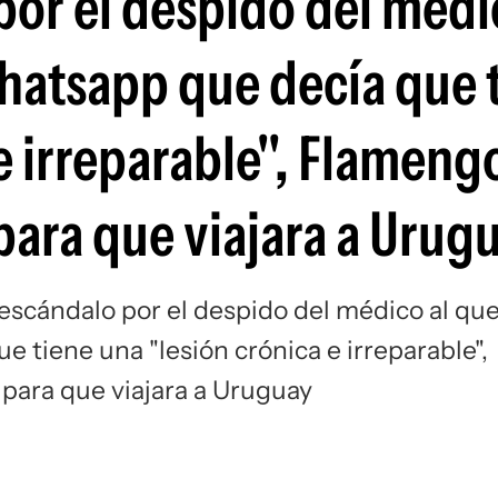
por el despido del médi
Si
Whatsapp que decía que 
e irreparable", Flamengo
 para que viajara a Urug
 escándalo por el despido del médico al qu
e tiene una "lesión crónica e irreparable",
 para que viajara a Uruguay