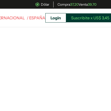
Dólar
Compra
37,20
Venta
39,70
TERNACIONAL
/ ESPAÑA
Login
Suscribite x US$ 3,45
uscríbete ahora a El Observador y elegí hasta
donde llegar.
Suscribite x US$ 3,45