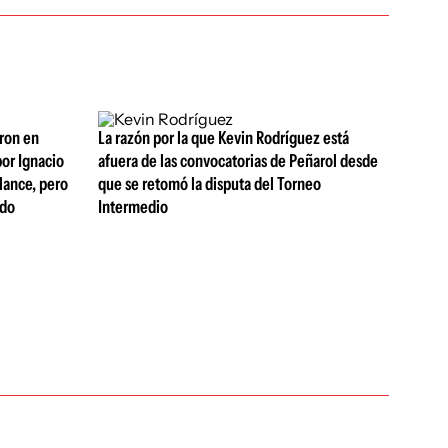
aron en
La razón por la que Kevin Rodríguez está
or Ignacio
afuera de las convocatorias de Peñarol desde
lance, pero
que se retomó la disputa del Torneo
ndo
Intermedio