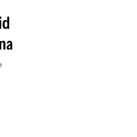
guenos en:
id
ona
e