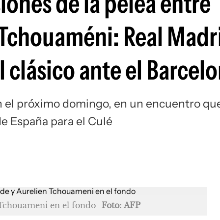
iones de la pelea entre
Si
 Tchouaméni: Real Madr
l clásico ante el Barcel
n el próximo domingo, en un encuentro qu
e España para el Culé
n Tchouameni en el fondo
Foto: AFP