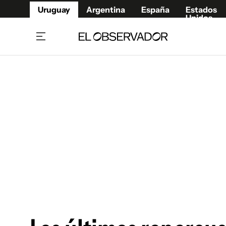
Uruguay
Argentina
España
Estados
Unidos
Home
Juegos 
Referí
Rugby
Fútbol
Básque
Mundial 2026
Tenis
Resultados Deportivos
Runnin
Fútbol internacional
Polidep
Copa Libertadores
Motor