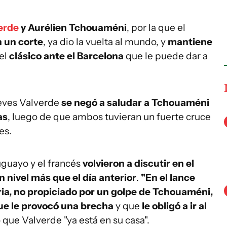
erde
y Aurélien Tchouaméni
, por la que el
n un corte
, ya dio la vuelta al mundo, y
mantiene
el
clásico ante el Barcelona
que le puede dar a
eves Valverde
se negó a saludar a Tchouaméni
as
, luego de que ambos tuvieran un fuerte cruce
es.
uguayo y el francés
volvieron a discutir en el
n nivel más que el día anterior
.
"En el lance
ria, no propiciado por un golpe de Tchouaméni,
ue le provocó una brecha
y que
le obligó a ir al
 que Valverde "ya está en su casa".