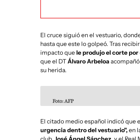
El cruce siguió en el vestuario, do
hasta que este lo golpeó. Tras recibi
impacto que
le produjo el corte por
que el DT
Álvaro Arbeloa
acompañó a
su herida.
Foto: AFP
El citado medio español indicó que e
urgencia dentro del vestuario",
en l
club,
José Ángel Sánchez
, y el Rea