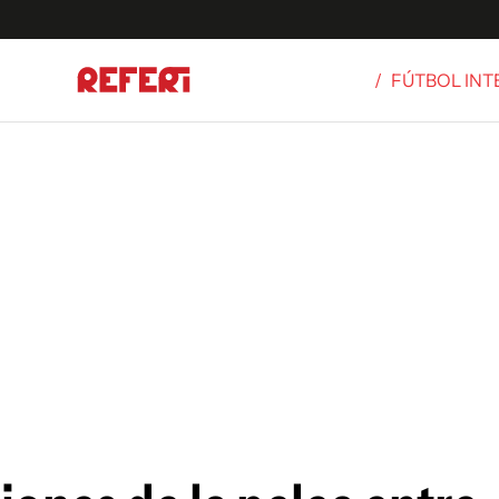
/
FÚTBOL IN
Olímpicos
S
tbol
g
ortivo