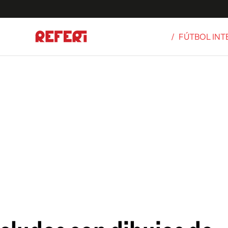
/
FÚTBOL IN
Olímpicos
S
tbol
g
ortivo