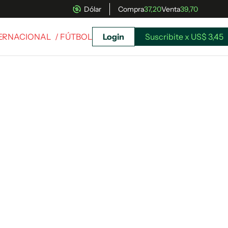
Dólar
Compra
37,20
Venta
39,70
TERNACIONAL
/ FÚTBOL
Login
Suscribite x US$ 3,45
uscríbete ahora a El Observador y elegí hasta
donde llegar.
Suscribite x US$ 3,45