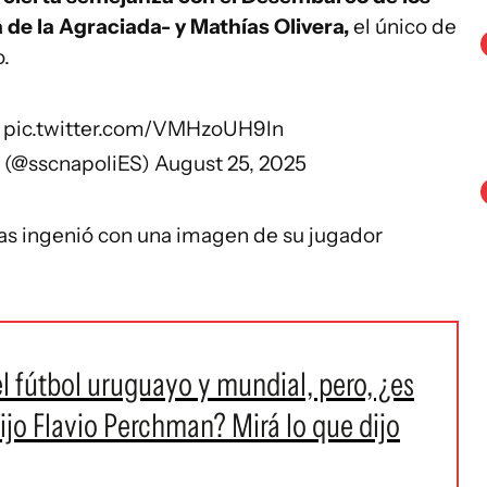
a de la Agraciada- y Mathías Olivera,
el único de
o.
Á
pic.twitter.com/VMHzoUH9ln
i (@sscnapoliES)
August 25, 2025
las ingenió con una imagen de su jugador
el fútbol uruguayo y mundial, pero, ¿es
jo Flavio Perchman? Mirá lo que dijo