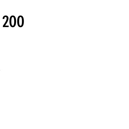
guenos en:
s 200
y