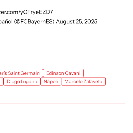
tter.com/yCFryeEZD7
pañol (@FCBayernES)
August 25, 2025
arís Saint Germain
Edinson Cavani
r
Diego Lugano
Nápoli
Marcelo Zalayeta