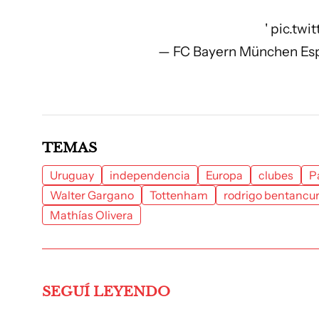
'
pic.twi
— FC Bayern München Es
TEMAS
Uruguay
independencia
Europa
clubes
P
Walter Gargano
Tottenham
rodrigo bentancu
Mathías Olivera
SEGUÍ LEYENDO