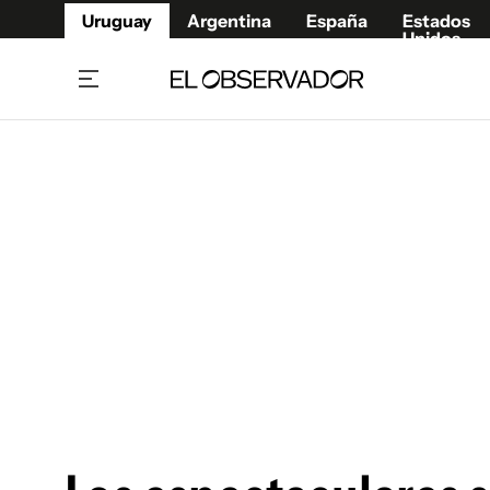
Uruguay
Argentina
España
Estados
Unidos
Home
Juegos 
Referí
Rugby
Fútbol
Básque
Mundial 2026
Tenis
Resultados Deportivos
Runnin
Fútbol internacional
Polidep
Copa Libertadores
Motor