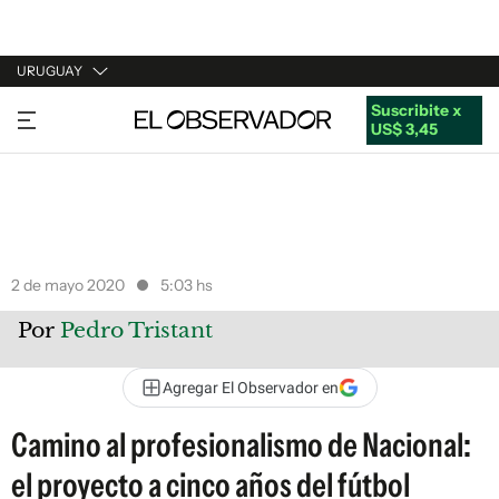
URUGUAY
Suscribite x
URUGUAY
US$ 3,45
ARGENTINA
ESPAÑA
ESTADOS UNIDOS
2 de mayo 2020
5:03 hs
Por
Pedro Tristant
Agregar El Observador en
Camino al profesionalismo de Nacional:
el proyecto a cinco años del fútbol