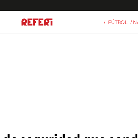
/
FÚTBOL
/ 
Olímpicos
S
tbol
g
ortivo