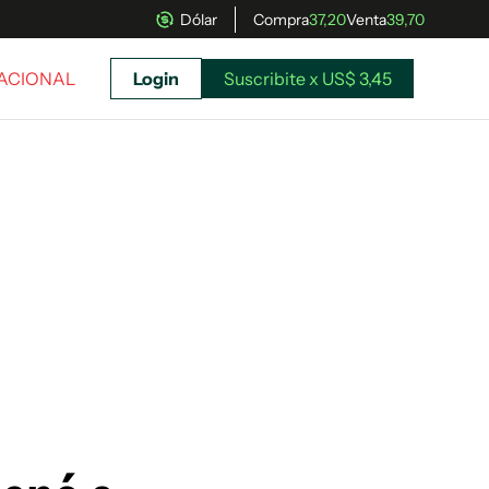
Dólar
Compra
37,20
Venta
39,70
NACIONAL
Login
Suscribite x US$ 3,45
uscríbete ahora a El Observador y elegí hasta
donde llegar.
Suscribite x US$ 3,45