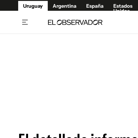
Uruguay
Argentina
España
Estados
Unidos
Home
Juegos 
Referí
Rugby
Fútbol
Básque
Mundial 2026
Tenis
Resultados Deportivos
Runnin
Fútbol internacional
Polidep
Copa Libertadores
Motor