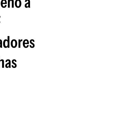
denó a
guenos en:
F
adores
has