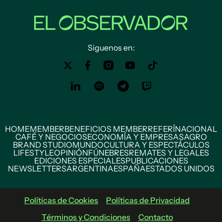
Siguenos en:
HOME
MEMBER
BENEFICIOS MEMBER
REFERÍ
NACIONAL
CAFÉ Y NEGOCIOS
ECONOMÍA Y EMPRESAS
AGRO
BRAND STUDIO
MUNDO
CULTURA Y ESPECTÁCULOS
LIFESTYLE
OPINIÓN
FÚNEBRES
REMATES Y LEGALES
EDICIONES ESPECIALES
PUBLICACIONES
NEWSLETTERS
ARGENTINA
ESPAÑA
ESTADOS UNIDOS
Políticas de Cookies
Políticas de Privacidad
Términos y Condiciones
Contacto