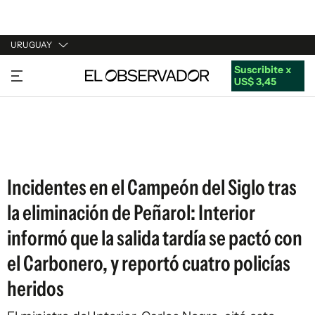
URUGUAY
Suscribite x
URUGUAY
US$ 3,45
ARGENTINA
ESPAÑA
ESTADOS UNIDOS
Incidentes en el Campeón del Siglo tras
la eliminación de Peñarol: Interior
informó que la salida tardía se pactó con
el Carbonero, y reportó cuatro policías
heridos