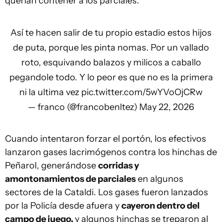
querían contener a los parciales.
Así te hacen salir de tu propio estadio estos hijos
de puta, porque les pinta nomas. Por un vallado
roto, esquivando balazos y milicos a caballo
pegandole todo. Y lo peor es que no es la primera
ni la ultima vez
pic.twitter.com/5wYVoOjCRw
— franco (@francobenltez)
May 22, 2026
Cuando intentaron forzar el portón, los efectivos
lanzaron gases lacrimógenos contra los hinchas de
Peñarol, generándose
corridas y
amontonamientos de parciales
en algunos
sectores de la Cataldi. Los gases fueron lanzados
por la Policía desde afuera y
cayeron dentro del
campo de juego,
y algunos hinchas se treparon al