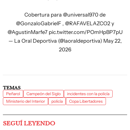
Cobertura para
@universal970
de
@GonzaloGabrielF
,
@RAFAVELAZCO2
y
@AgustinMarfe7
pic.twitter.com/POmHpBP7pU
— La Oral Deportiva (@laoraldeportiva)
May 22,
2026
TEMAS
Peñarol
Campeón del Siglo
incidentes con la policía
Ministerio del Interior
policía
Copa Libertadores
SEGUÍ LEYENDO