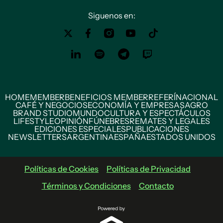
Siguenos en:
HOME
MEMBER
BENEFICIOS MEMBER
REFERÍ
NACIONAL
CAFÉ Y NEGOCIOS
ECONOMÍA Y EMPRESAS
AGRO
BRAND STUDIO
MUNDO
CULTURA Y ESPECTÁCULOS
LIFESTYLE
OPINIÓN
FÚNEBRES
REMATES Y LEGALES
EDICIONES ESPECIALES
PUBLICACIONES
NEWSLETTERS
ARGENTINA
ESPAÑA
ESTADOS UNIDOS
Políticas de Cookies
Políticas de Privacidad
Términos y Condiciones
Contacto