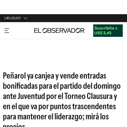
URUGUAY
Suscribite x
URUGUAY
US$ 3,45
ARGENTINA
ESPAÑA
ESTADOS UNIDOS
Peñarol ya canjea y vende entradas
bonificadas para el partido del domingo
ante Juventud por el Torneo Clausura y
en el que va por puntos trascendentes
para mantener el liderazgo; mirá los
precios