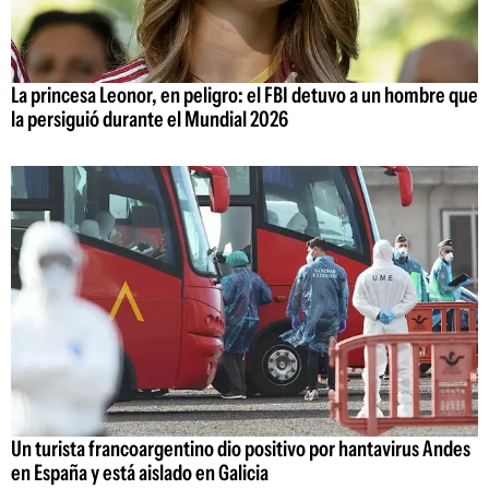
La princesa Leonor, en peligro: el FBI detuvo a un hombre que
la persiguió durante el Mundial 2026
Un turista francoargentino dio positivo por hantavirus Andes
en España y está aislado en Galicia