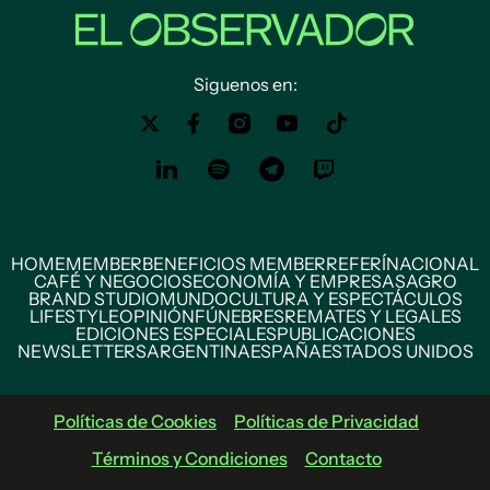
Siguenos en:
HOME
MEMBER
BENEFICIOS MEMBER
REFERÍ
NACIONAL
CAFÉ Y NEGOCIOS
ECONOMÍA Y EMPRESAS
AGRO
BRAND STUDIO
MUNDO
CULTURA Y ESPECTÁCULOS
LIFESTYLE
OPINIÓN
FÚNEBRES
REMATES Y LEGALES
EDICIONES ESPECIALES
PUBLICACIONES
NEWSLETTERS
ARGENTINA
ESPAÑA
ESTADOS UNIDOS
Políticas de Cookies
Políticas de Privacidad
Términos y Condiciones
Contacto