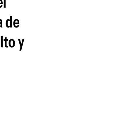
el
guenos en:
a de
lto y