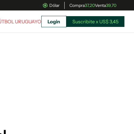
Dólar
Compra
37,20
Venta
39,70
FÚTBOL URUGUAYO
Login
Suscribite x US$ 3,45
uscríbete ahora a El Observador y elegí hasta
donde llegar.
Suscribite x US$ 3,45