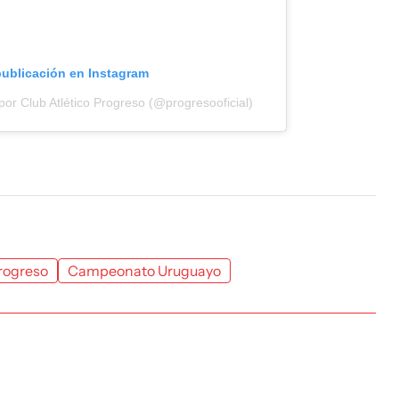
publicación en Instagram
or Club Atlético Progreso (@progresooficial)
rogreso
Campeonato Uruguayo