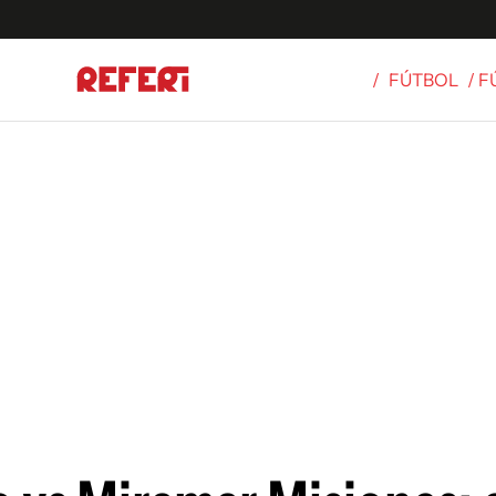
/
FÚTBOL
/ 
Olímpicos
S
tbol
g
ortivo