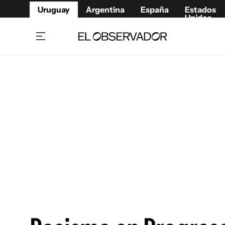
Uruguay
Argentina
España
Estados
Unidos
Home
Juegos 
Referí
Rugby
Fútbol
Básque
Mundial 2026
Tenis
Resultados Deportivos
Runnin
Fútbol internacional
Polidep
Copa Libertadores
Motor