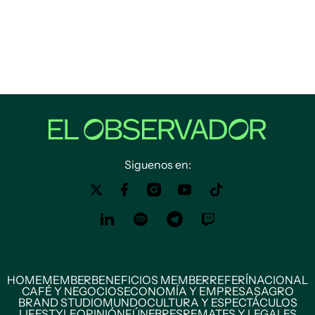
Siguenos en:
HOME
MEMBER
BENEFICIOS MEMBER
REFERÍ
NACIONAL
CAFÉ Y NEGOCIOS
ECONOMÍA Y EMPRESAS
AGRO
BRAND STUDIO
MUNDO
CULTURA Y ESPECTÁCULOS
LIFESTYLE
OPINIÓN
FÚNEBRES
REMATES Y LEGALES