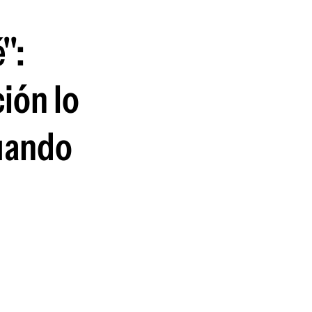
guenos en:
":
ión lo
uando