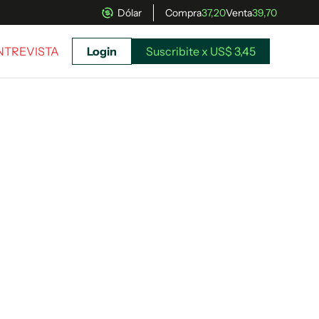
Dólar
Compra
37,20
Venta
39,70
ENTREVISTA
Login
Suscribite x US$ 3,45
uscríbete ahora a El Observador y elegí hasta
donde llegar.
Suscribite x US$ 3,45