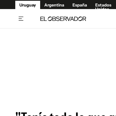
Uruguay
Argentina
España
Estados
Unidos
Home
Juegos 
Referí
Rugby
Fútbol
Básque
Mundial 2026
Tenis
Resultados Deportivos
Runnin
Fútbol internacional
Polidep
Copa Libertadores
Motor