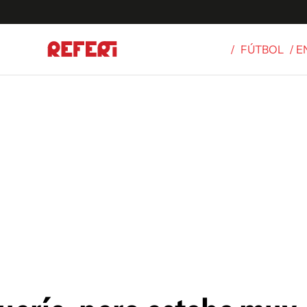
/
FÚTBOL
/ 
Olímpicos
S
tbol
g
ortivo