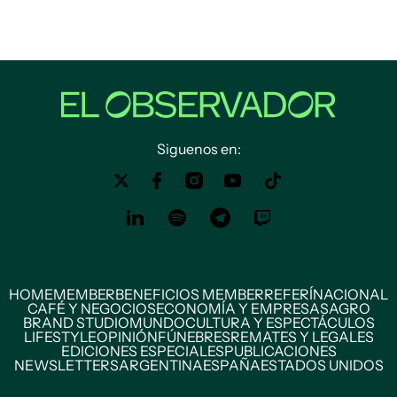
Siguenos en:
HOME
MEMBER
BENEFICIOS MEMBER
REFERÍ
NACIONAL
CAFÉ Y NEGOCIOS
ECONOMÍA Y EMPRESAS
AGRO
BRAND STUDIO
MUNDO
CULTURA Y ESPECTÁCULOS
LIFESTYLE
OPINIÓN
FÚNEBRES
REMATES Y LEGALES
EDICIONES ESPECIALES
PUBLICACIONES
NEWSLETTERS
ARGENTINA
ESPAÑA
ESTADOS UNIDOS