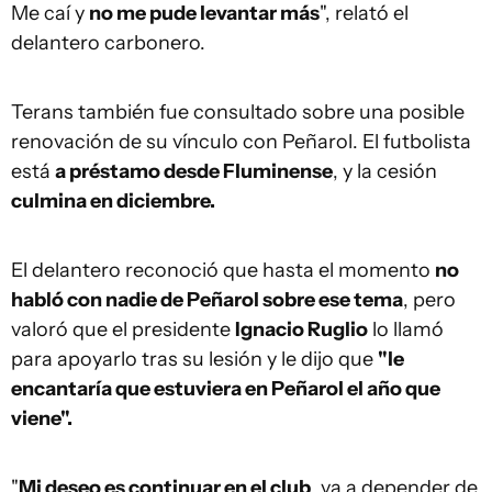
Me caí y
no me pude levantar más
", relató el
delantero carbonero.
Terans también fue consultado sobre una posible
renovación de su vínculo con Peñarol. El futbolista
está
a préstamo desde Fluminense
, y la cesión
culmina en diciembre.
El delantero reconoció que hasta el momento
no
habló con nadie de Peñarol sobre ese tema
, pero
valoró que el presidente
Ignacio Ruglio
lo llamó
para apoyarlo tras su lesión y le dijo que
"le
encantaría que estuviera en Peñarol el año que
viene".
"
Mi deseo es continuar en el club
, va a depender de