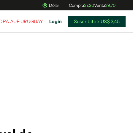
Dólar
Compra
37,20
Venta
39,70
COPA AUF URUGUAY
Login
Suscribite x US$ 3,45
uscríbete ahora a El Observador y elegí hasta
donde llegar.
Suscribite x US$ 3,45