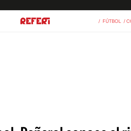
/
FÚTBOL
/ 
Olímpicos
S
tbol
g
ortivo