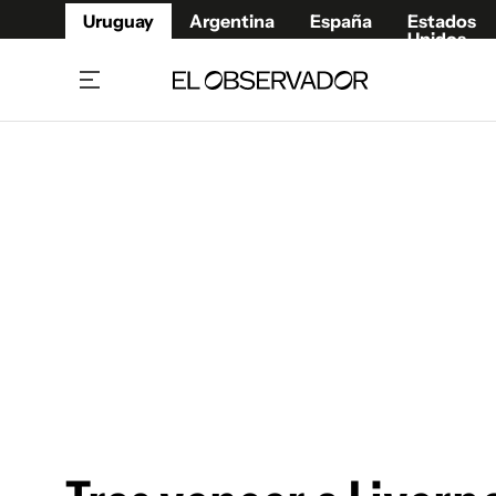
Uruguay
Argentina
España
Estados
Unidos
Home
Juegos 
Referí
Rugby
Fútbol
Básque
Mundial 2026
Tenis
Resultados Deportivos
Runnin
Fútbol internacional
Polidep
Copa Libertadores
Motor