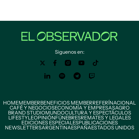
Siguenos en:
HOME
MEMBER
BENEFICIOS MEMBER
REFERÍ
NACIONAL
CAFÉ Y NEGOCIOS
ECONOMÍA Y EMPRESAS
AGRO
BRAND STUDIO
MUNDO
CULTURA Y ESPECTÁCULOS
LIFESTYLE
OPINIÓN
FÚNEBRES
REMATES Y LEGALES
EDICIONES ESPECIALES
PUBLICACIONES
NEWSLETTERS
ARGENTINA
ESPAÑA
ESTADOS UNIDOS