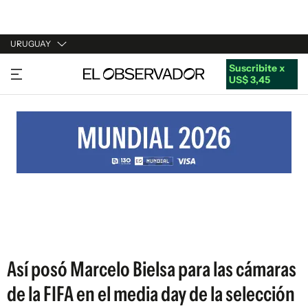
URUGUAY
Suscribite x
URUGUAY
US$ 3,45
ARGENTINA
ESPAÑA
ESTADOS UNIDOS
Así posó Marcelo Bielsa para las cámaras
de la FIFA en el media day de la selección