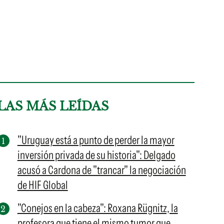
LAS MÁS LEÍDAS
"Uruguay está a punto de perder la mayor
inversión privada de su historia": Delgado
acusó a Cardona de "trancar" la negociación
de HIF Global
"Conejos en la cabeza": Roxana Rügnitz, la
profesora que tiene el mismo tumor que