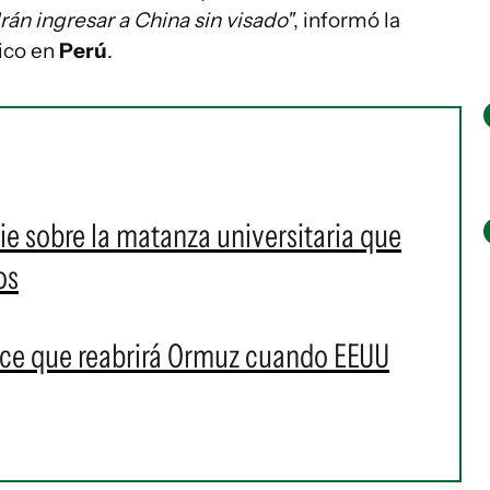
án ingresar a China sin visado"
, informó la
tico en
Perú
.
rie sobre la matanza universitaria que
os
ice que reabrirá Ormuz cuando EEUU