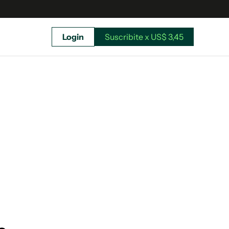
Login
Suscribite x US$ 3,45
uscríbete ahora a El Observador y elegí hasta
donde llegar.
Suscribite x US$ 3,45