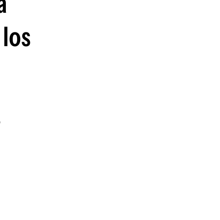
a
 los
o