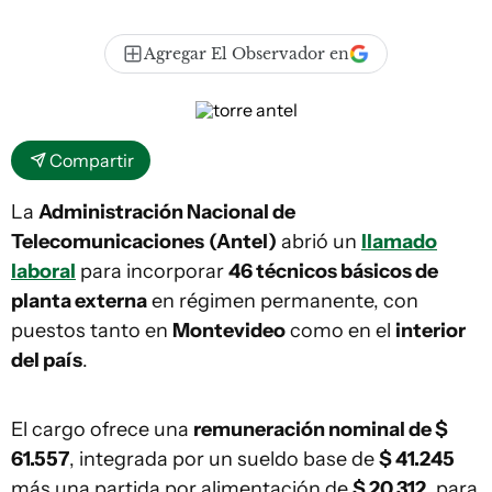
Agregar El Observador en
Compartir
La
Administración Nacional de
Telecomunicaciones
(Antel)
abrió un
llamado
laboral
para incorporar
46 técnicos básicos de
planta externa
en régimen permanente, con
puestos tanto en
Montevideo
como en el
interior
del país
.
El cargo ofrece una
remuneración nominal de $
61.557
, integrada por un sueldo base de
$ 41.245
más una partida por alimentación de
$ 20.312
, para