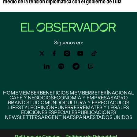
medio de la tensión diplomática con el gobierno de Lula
Siguenos en:
HOME
MEMBER
BENEFICIOS MEMBER
REFERÍ
NACIONAL
CAFÉ Y NEGOCIOS
ECONOMÍA Y EMPRESAS
AGRO
BRAND STUDIO
MUNDO
CULTURA Y ESPECTÁCULOS
LIFESTYLE
OPINIÓN
FÚNEBRES
REMATES Y LEGALES
EDICIONES ESPECIALES
PUBLICACIONES
NEWSLETTERS
ARGENTINA
ESPAÑA
ESTADOS UNIDOS
Políticas de Cookies
Políticas de Privacidad