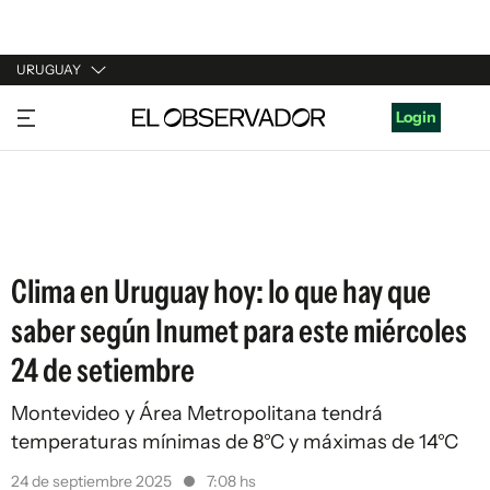
URUGUAY
URUGUAY
Login
ARGENTINA
ESPAÑA
ESTADOS UNIDOS
Clima en Uruguay hoy: lo que hay que
saber según Inumet para este miércoles
24 de setiembre
Montevideo y Área Metropolitana tendrá
temperaturas mínimas de 8°C y máximas de 14°C
24 de septiembre 2025
7:08 hs