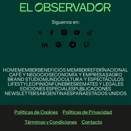
Siguenos en:
HOME
MEMBER
BENEFICIOS MEMBER
REFERÍ
NACIONAL
CAFÉ Y NEGOCIOS
ECONOMÍA Y EMPRESAS
AGRO
BRAND STUDIO
MUNDO
CULTURA Y ESPECTÁCULOS
LIFESTYLE
OPINIÓN
FÚNEBRES
REMATES Y LEGALES
EDICIONES ESPECIALES
PUBLICACIONES
NEWSLETTERS
ARGENTINA
ESPAÑA
ESTADOS UNIDOS
Políticas de Cookies
Políticas de Privacidad
Términos y Condiciones
Contacto