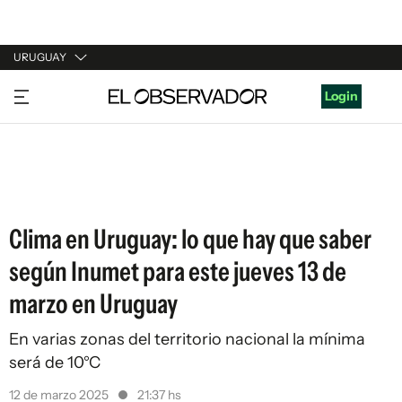
URUGUAY
URUGUAY
Login
ARGENTINA
ESPAÑA
ESTADOS UNIDOS
Clima en Uruguay: lo que hay que saber
según Inumet para este jueves 13 de
marzo en Uruguay
En varias zonas del territorio nacional la mínima
será de 10°C
12 de marzo 2025
21:37 hs