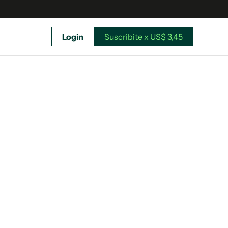
Login
Suscribite x US$ 3,45
uscríbete ahora a El Observador y elegí hasta
donde llegar.
Suscribite x US$ 3,45