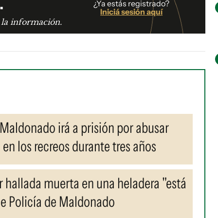
.
¿Ya estás registrado?
Iniciá sesión aquí
 la información.
Maldonado irá a prisión por abusar
n los recreos durante tres años
r hallada muerta en una heladera "está
de Policía de Maldonado