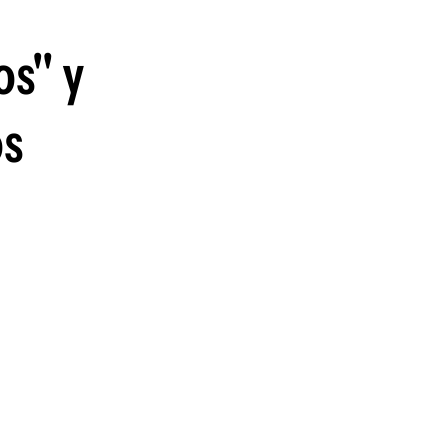
os" y
os