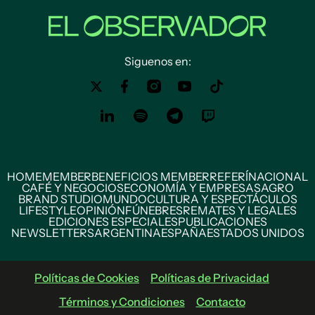
Siguenos en:
HOME
MEMBER
BENEFICIOS MEMBER
REFERÍ
NACIONAL
CAFÉ Y NEGOCIOS
ECONOMÍA Y EMPRESAS
AGRO
BRAND STUDIO
MUNDO
CULTURA Y ESPECTÁCULOS
LIFESTYLE
OPINIÓN
FÚNEBRES
REMATES Y LEGALES
EDICIONES ESPECIALES
PUBLICACIONES
NEWSLETTERS
ARGENTINA
ESPAÑA
ESTADOS UNIDOS
Políticas de Cookies
Políticas de Privacidad
Términos y Condiciones
Contacto