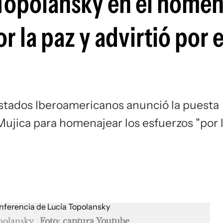
 Topolansky en el homen
r la paz y advirtió por 
Estados Iberoamericanos anunció la puesta
ujica para homenajear los esfuerzos "por 
polansky
Foto: captura Youtube