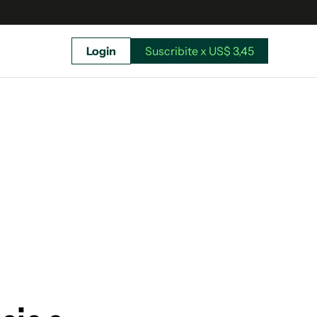
Login
Suscribite x US$ 3,45
uscríbete ahora a El Observador y elegí hasta
donde llegar.
Suscribite x US$ 3,45