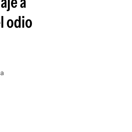
aje a
el odio
la