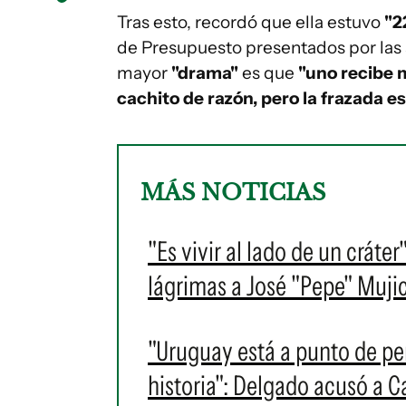
Tras esto, recordó que ella estuvo
"2
de Presupuesto presentados por las 
mayor
"drama"
es que
"uno recibe 
cachito de razón, pero la frazada es
MÁS NOTICIAS
"Es vivir al lado de un cráte
lágrimas a José "Pepe" Muji
"Uruguay está a punto de pe
historia": Delgado acusó a C