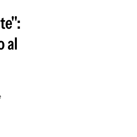
te":
 al
e