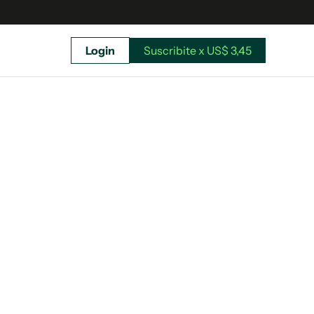
Login
Suscribite x US$ 3,45
uscríbete ahora a El Observador y elegí hasta
donde llegar.
Suscribite x US$ 3,45