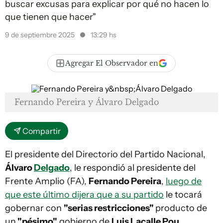
buscar excusas para explicar por qué no hacen lo
que tienen que hacer"
9 de septiembre 2025
13:29 hs
Agregar El Observador en
Fernando Pereira y Álvaro Delgado
Compartir
El presidente del Directorio del Partido Nacional,
Álvaro
Delgado
, le respondió al presidente del
Frente Amplio (FA),
Fernando Pereira
,
luego de
que este último dijera que a su partido
le tocará
gobernar con
"serias restricciones"
producto de
un
"pésimo"
gobierno de
Luis Lacalle Pou
.