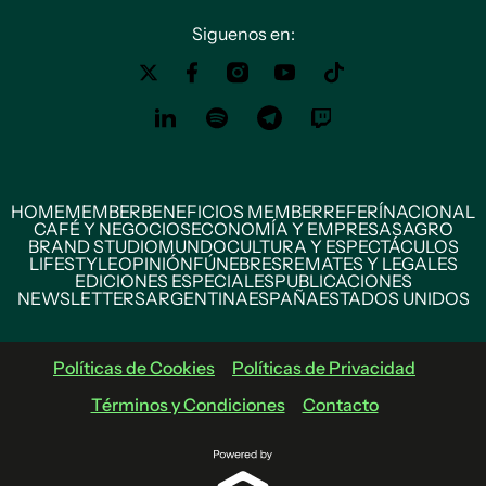
Siguenos en:
HOME
MEMBER
BENEFICIOS MEMBER
REFERÍ
NACIONAL
CAFÉ Y NEGOCIOS
ECONOMÍA Y EMPRESAS
AGRO
BRAND STUDIO
MUNDO
CULTURA Y ESPECTÁCULOS
LIFESTYLE
OPINIÓN
FÚNEBRES
REMATES Y LEGALES
EDICIONES ESPECIALES
PUBLICACIONES
NEWSLETTERS
ARGENTINA
ESPAÑA
ESTADOS UNIDOS
Políticas de Cookies
Políticas de Privacidad
Términos y Condiciones
Contacto