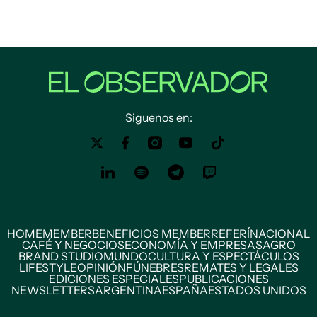
Siguenos en:
HOME
MEMBER
BENEFICIOS MEMBER
REFERÍ
NACIONAL
CAFÉ Y NEGOCIOS
ECONOMÍA Y EMPRESAS
AGRO
BRAND STUDIO
MUNDO
CULTURA Y ESPECTÁCULOS
LIFESTYLE
OPINIÓN
FÚNEBRES
REMATES Y LEGALES
EDICIONES ESPECIALES
PUBLICACIONES
NEWSLETTERS
ARGENTINA
ESPAÑA
ESTADOS UNIDOS