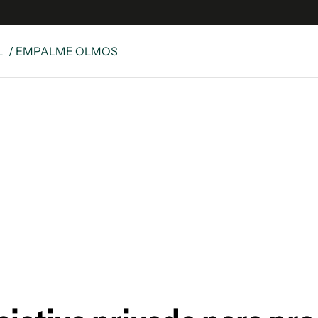
L
/ EMPALME OLMOS
e
S
n
es
Siguenos en:
 y Legales
es especiales
ciones
ters
ina
 Unidos