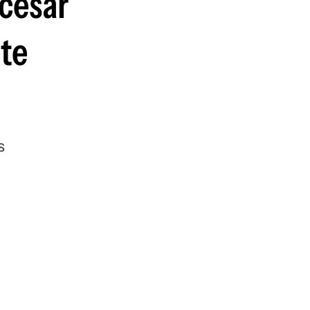
ocesar
nte
s