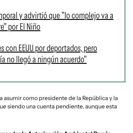
mporal y advirtió que "lo complejo va a
e" por El Niño
s con EEUU por deportados, pero
a no llegó a ningún acuerdo"
a asumir como presidente de la República y la
gue siendo una cuenta pendiente, aunque esta