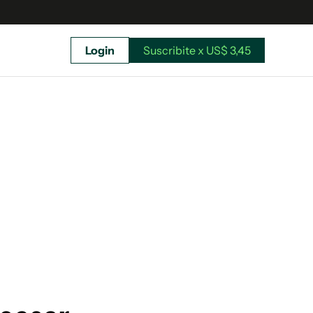
Login
Suscribite x US$ 3,45
uscríbete ahora a El Observador y elegí hasta
donde llegar.
Suscribite x US$ 3,45