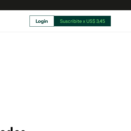
Login
Suscribite x US$ 3,45
uscríbete ahora a El Observador y elegí hasta
donde llegar.
Suscribite x US$ 3,45