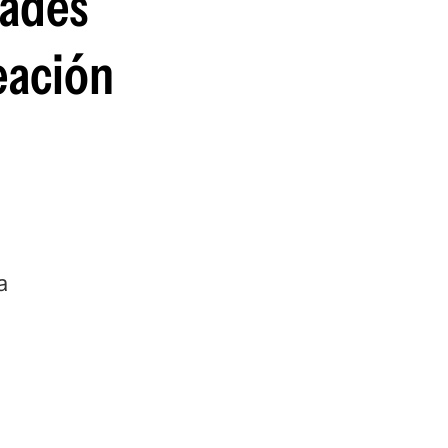
dades
eación
a