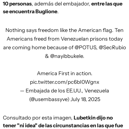
10 personas
, además del embajador,
entre las que
se encuentra Buglione
.
Nothing says freedom like the American flag. Ten
Americans freed from Venezuelan prisons today
are coming home because of
@POTUS
,
@SecRubio
&
@nayibbukele
.
America First in action.
pic.twitter.com/pc6bI0Wgnx
— Embajada de los EE.UU., Venezuela
(@usembassyve)
July 18, 2025
Consultado por esta imagen,
Lubetkin dijo no
tener "ni idea" de las circunstancias en las que fue