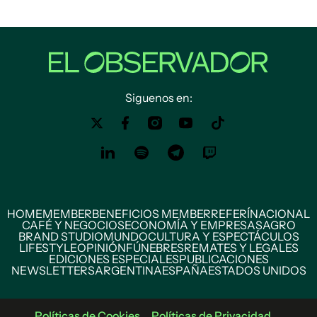
Siguenos en:
HOME
MEMBER
BENEFICIOS MEMBER
REFERÍ
NACIONAL
CAFÉ Y NEGOCIOS
ECONOMÍA Y EMPRESAS
AGRO
BRAND STUDIO
MUNDO
CULTURA Y ESPECTÁCULOS
LIFESTYLE
OPINIÓN
FÚNEBRES
REMATES Y LEGALES
EDICIONES ESPECIALES
PUBLICACIONES
NEWSLETTERS
ARGENTINA
ESPAÑA
ESTADOS UNIDOS
Políticas de Cookies
Políticas de Privacidad